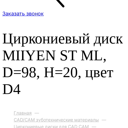
Заказать звонок
Циркониевый диск
MIIYEN ST ML,
D=98, H=20, цвет
D4
Главная
—
CAD/CAM зуботехнические материалы
—
Циркониевые диски для CAD CAM
—