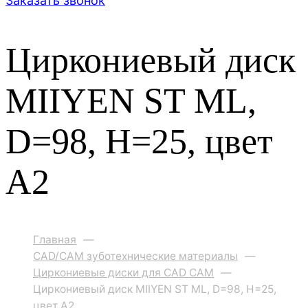
Заказать звонок
Циркониевый диск
MIIYEN ST ML,
D=98, H=25, цвет
A2
Главная
—
CAD/CAM зуботехнические материалы
—
Циркониевые диски для CAD CAM
—
Циркониевый диск MIIYEN ST ML, D=98, H=25,
цвет A2