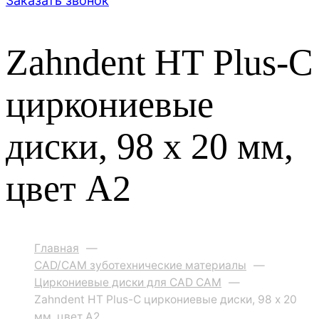
Заказать звонок
Zahndent HT Plus-C
циркониевые
диски, 98 х 20 мм,
цвет A2
Главная
—
CAD/CAM зуботехнические материалы
—
Циркониевые диски для CAD CAM
—
Zahndent HT Plus-C циркониевые диски, 98 х 20
мм, цвет A2