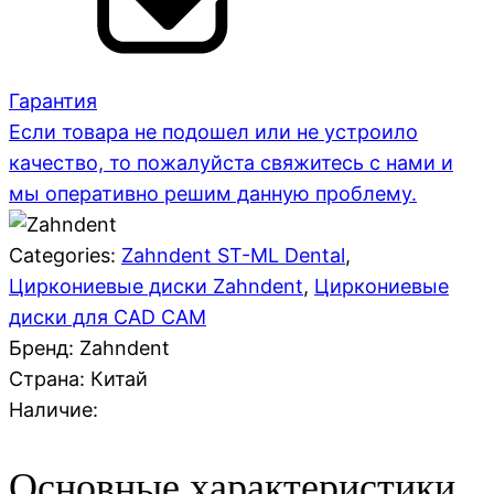
Гарантия
Если товара не подошел или не устроило
качество, то пожалуйста свяжитесь с нами и
мы оперативно решим данную проблему.
Categories:
Zahndent ST-ML Dental
,
Циркониевые диски Zahndent
,
Циркониевые
диски для CAD CAM
Бренд: Zahndent
Страна:
Китай
Наличие:
Основные характеристики