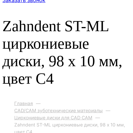
Заказать звонок
Zahndent ST-ML
циркониевые
диски, 98 х 10 мм,
цвет C4
Главная
—
CAD/CAM зуботехнические материалы
—
Циркониевые диски для CAD CAM
—
Zahndent ST-ML циркониевые диски, 98 х 10 мм,
цвет C4