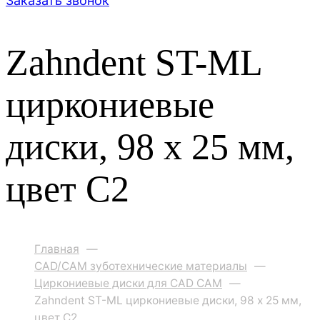
Заказать звонок
Zahndent ST-ML
циркониевые
диски, 98 х 25 мм,
цвет C2
Главная
—
CAD/CAM зуботехнические материалы
—
Циркониевые диски для CAD CAM
—
Zahndent ST-ML циркониевые диски, 98 х 25 мм,
цвет C2