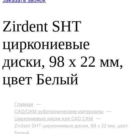
Заказать звонок
Zirdent SHT
циркониевые
диски, 98 х 22 мм,
цвет Белый
Главная
—
CAD/CAM зуботехнические материалы
—
Циркониевые диски для CAD CAM
—
Zirdent SHT циркониевые диски, 98 х 22 мм, цвет
Белый