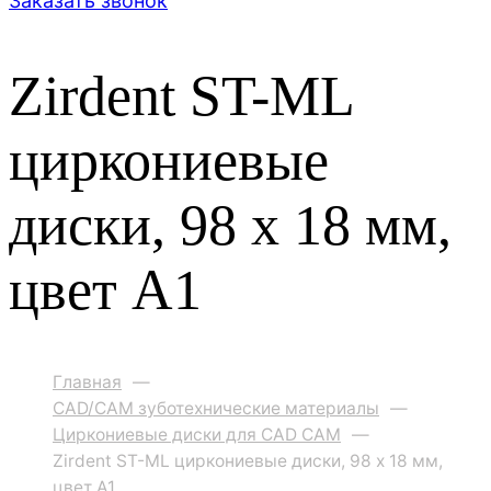
Заказать звонок
Zirdent ST-ML
циркониевые
диски, 98 х 18 мм,
цвет A1
Главная
—
CAD/CAM зуботехнические материалы
—
Циркониевые диски для CAD CAM
—
Zirdent ST-ML циркониевые диски, 98 х 18 мм,
цвет A1