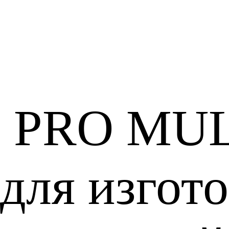
D PRO MU
 для изгот