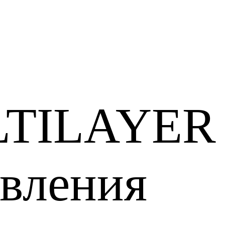
LTILAYER
овления