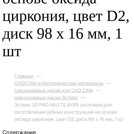
циркония, цвет D2,
диск 98 х 16 мм, 1
шт
Главная
—
CAD/CAM зуботехнические материалы
—
Циркониевые диски для CAD CAM
—
Циркониевые диски Эсткер
—
Эсткер 3D PRO MULTILAYER заготовки для
изготовления зубных конструкций на основе
оксида циркония, цвет D2, диск 98 х 16 мм, 1 шт
Содержание