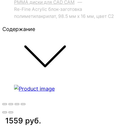
PMMA диски для CAD CAM
—
Re-Fine Acrylic блок-заготовка
полиметилакрилат, 98.5 мм x 16 мм, цвет C2
Содержание
1559 руб.