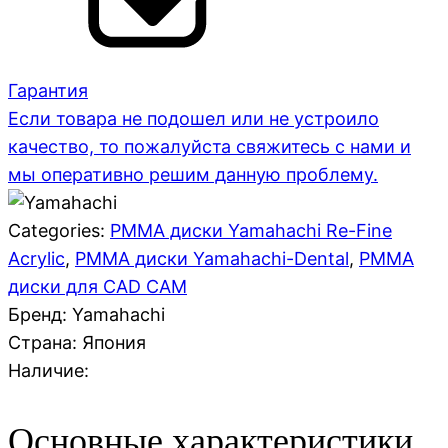
Гарантия
Если товара не подошел или не устроило
качество, то пожалуйста свяжитесь с нами и
мы оперативно решим данную проблему.
Categories:
PMMA диски Yamahachi Re-Fine
Acrylic
,
PMMA диски Yamahachi-Dental
,
PMMA
диски для CAD CAM
Бренд: Yamahachi
Страна:
Япония
Наличие:
Основные характеристики