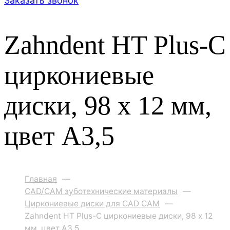
Заказать звонок
Zahndent HT Plus-C
циркониевые
диски, 98 х 12 мм,
цвет A3,5
Главная
—
CAD/CAM зуботехнические материалы
—
Циркониевые диски для CAD CAM
—
Zahndent HT Plus-C циркониевые диски, 98 х 12
мм, цвет A3,5